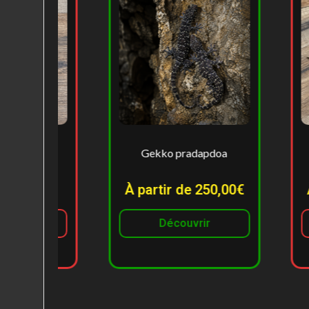
Gekko pradapdoa
Spotnose past
belly cl
À partir de 250,00€
À partir de
Découvrir
Rupture de