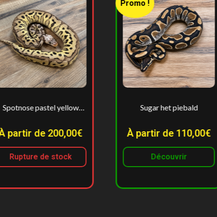
Promo !
el yellow
Sugar het piebald
own
 200,00€
À partir de 110,00€
À 
 stock
Découvrir