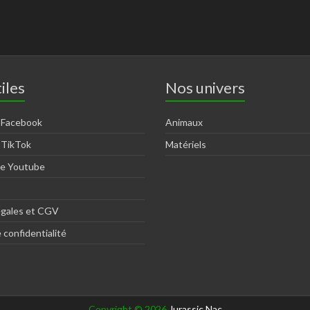
iles
Nos univers
 Facebook
Animaux
 TikTok
Matériels
ne Youtube
égales et CGV
 confidentialité
Copyright © 2026
Jurassic Nac