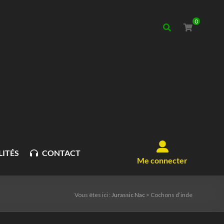
0
ITÉS
CONTACT
Me connecter
Vous êtes ici :
Jurassic Nac
>
Cochons d’inde