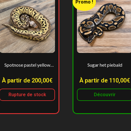
Promo !
tel yellow
Sugar het piebald
clown
e 200,00€
À partir de 110,00€
À
e stock
Découvrir