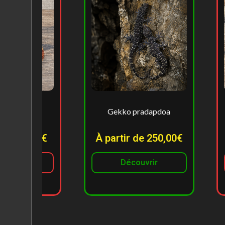
Gekko pradapdoa
Spotnose pas
belly 
À partir de 250,00€
À partir d
Découvrir
Rupture d