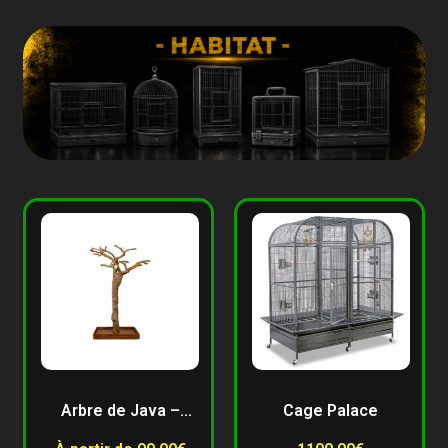
Arbre de Java –
Cage Palace
Gigabird