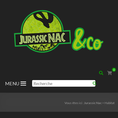
0
MENU
Vous êtes ici :
Jurassic Nac
>
Habitat