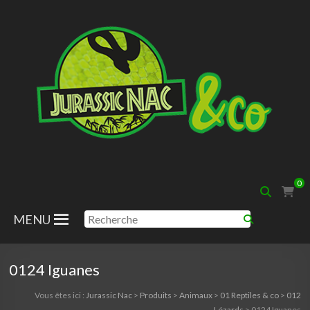
Aller
au
contenu
Jurassic
0
Nac
MENU
0124 Iguanes
Vous êtes ici :
Jurassic Nac
>
Produits
>
Animaux
>
01 Reptiles & co
>
012
Lézards
>
0124 Iguanes