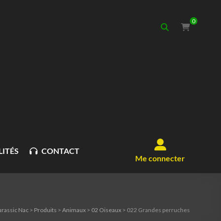
0
ITÉS
CONTACT
Me connecter
urassic Nac
>
Produits
>
Animaux
>
02 Oiseaux
>
022 Grandes perruches