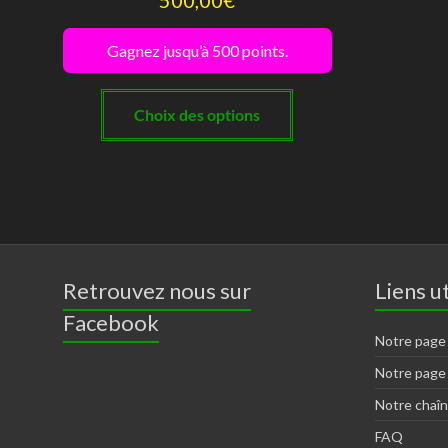
Gagnez jusqu’à 500 points.
Ce
produit
Choix des options
a
plusieurs
variations.
Les
options
peuvent
Retrouvez nous sur
Liens ut
être
Facebook
choisies
Notre page
sur
Notre page
la
Notre chaî
page
FAQ