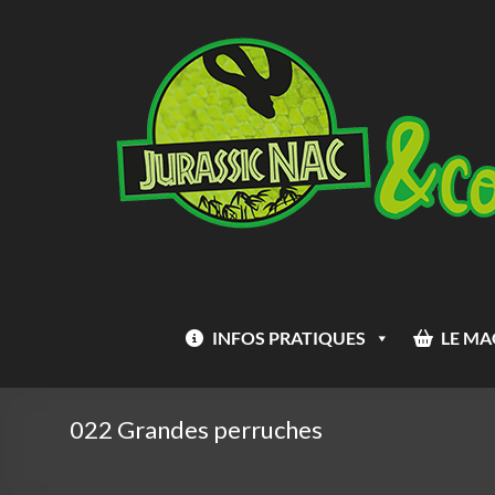
Aller
Jurassic
au
Nac
contenu
INFOS PRATIQUES
LE MA
022 Grandes perruches