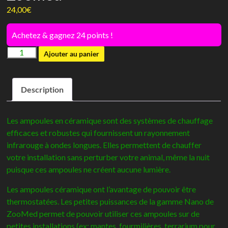
24,00
€
Achetez & gagnez 24 points !
quantité
Ajouter au panier
de
Ampoule
Description
céramique
25w
-
Les ampoules en céramique sont des systèmes de chauffage
Zoomed
efficaces et robustes qui fournissent un rayonnement
infrarouge à ondes longues. Elles permettent de chauffer
votre installation sans perturber votre animal, même la nuit
puisque ces ampoules ne créent aucune lumière.
Les ampoules céramique ont l’avantage de pouvoir être
thermostatées. Les petites puissances de la gamme Nano de
ZooMed permet de pouvoir utiliser ces ampoules sur de
petites installations (ex: mantes, fourmilières, terrarium pour