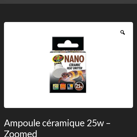
Zoo
Ampoule céramique 25w –
Zoomed