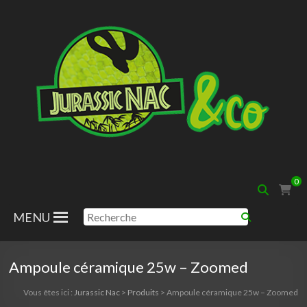
Aller
au
contenu
Jurassic
0
Nac
MENU
Ampoule céramique 25w – Zoomed
Vous êtes ici :
Jurassic Nac
>
Produits
>
Ampoule céramique 25w – Zoomed