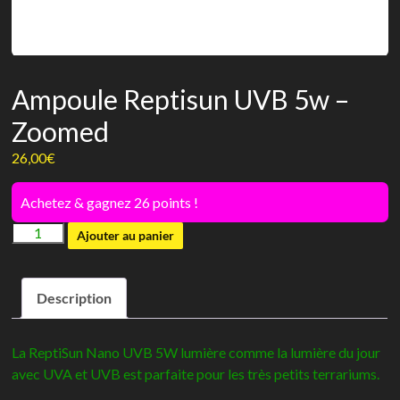
Ampoule Reptisun UVB 5w –
Zoomed
26,00
€
Achetez & gagnez 26 points !
quantité
Ajouter au panier
de
Ampoule
Description
Reptisun
UVB
5w
La ReptiSun Nano UVB 5W lumière comme la lumière du jour
-
avec UVA et UVB est parfaite pour les très petits terrariums.
Zoomed