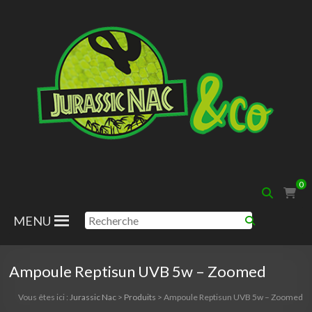
Aller
au
contenu
Jurassic
0
Nac
MENU
Ampoule Reptisun UVB 5w – Zoomed
Vous êtes ici :
Jurassic Nac
>
Produits
>
Ampoule Reptisun UVB 5w – Zoomed