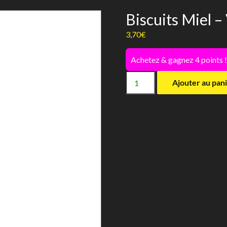
Biscuits Miel –
3,70
€
Achetez & gagnez 4 points 
quantité
Ajouter au pan
de
Biscuits
Miel
-
Versele
Laga