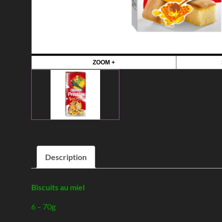
ZOOM +
Description
Biscuits au miel
6 – 70g