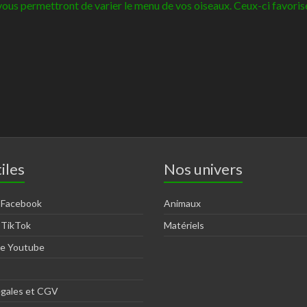
vous permettront de varier le menu de vos oiseaux. Ceux-ci favorisen
iles
Nos univers
 Facebook
Animaux
 TikTok
Matériels
ne Youtube
égales et CGV