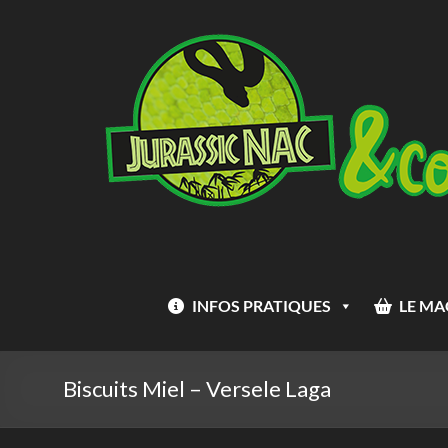
Aller
Jurassic
au
Nac
contenu
INFOS PRATIQUES
LE MA
Biscuits Miel – Versele Laga