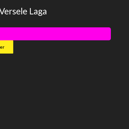
 Versele Laga
!
ier