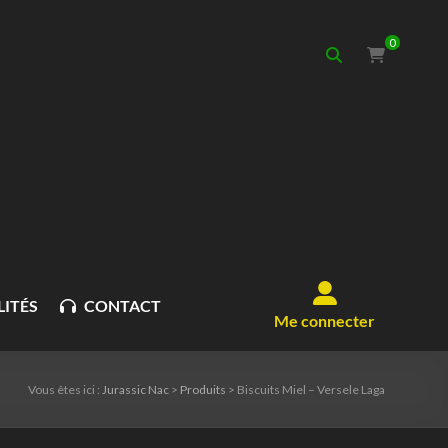
0
ITÉS
CONTACT
Me connecter
Vous êtes ici :
Jurassic Nac
>
Produits
>
Biscuits Miel – Versele Laga