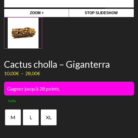
ZOOM +
STOP SLIDESHOW
Cactus cholla – Giganterra
Plage
10,00
€
–
28,00
€
de
prix :
Gagnez jusqu’à 28 points.
10,00€
Taille
à
28,00€
M
L
XL