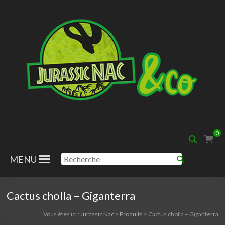
Aller
au
contenu
Jurassic
0
Nac
MENU
Cactus cholla – Giganterra
Vous êtes ici :
Jurassic Nac
>
Produits
>
Cactus cholla – Giganterra