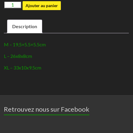
quantité
Ajouter au panier
de
Cactus
Description
cholla
-
Giganterra
M – 19,5×5.5×5.5cm
L – 26x8x8cm
XL – 33x10x9.5cm
Retrouvez nous sur Facebook