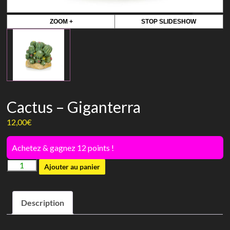
ZOOM +
STOP SLIDESHOW
Cactus – Giganterra
12,00
€
Achetez & gagnez 12 points !
quantité
Ajouter au panier
de
Cactus
Description
-
Giganterra