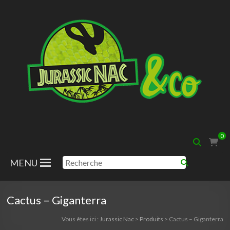
Aller
au
contenu
Jurassic
0
Nac
MENU
Cactus – Giganterra
Vous êtes ici :
Jurassic Nac
>
Produits
>
Cactus – Giganterra