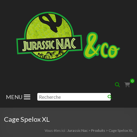
Aller
au
contenu
Jurassic
0
Nac
MENU
Cage Spelox XL
Vous êtes ici :
Jurassic Nac
>
Produits
>
Cage Spelox XL