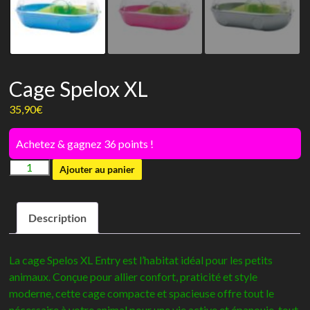
Cage Spelox XL
35,90
€
Achetez & gagnez 36 points !
quantité
Ajouter au panier
de
Cage
Description
Spelox
XL
La cage Spelos XL Entry est l’habitat idéal pour les petits
animaux. Conçue pour allier confort, praticité et style
moderne, cette cage compacte et spacieuse offre tout le
nécessaire à votre animal pour une vie active et épanouie, tout