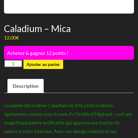
Caladium – Mica
12,00
€
Achetez & gagnez 12 points !
quantité
Ajouter au panier
de
Caladium
Description
-
Mica
La plante décorative Caladium de Mica Décorations,
également connue sous le nom d’« Oreille d’Éléphant », est une
magnifique plante artificielle qui apporte une touche de
nature à votre intérieur. Avec son design réaliste et ses