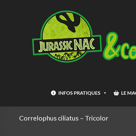
Aller
Jurassic
au
Nac
contenu
INFOS PRATIQUES
LE MA
Correlophus ciliatus – Tricolor