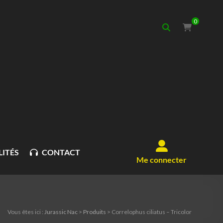
0
ITÉS
CONTACT
Me connecter
Vous êtes ici :
Jurassic Nac
>
Produits
>
Correlophus ciliatus – Tricolor