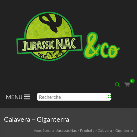
Aller
au
contenu
Jurassic
0
Nac
MENU
Calavera – Giganterra
Vous êtes ici :
Jurassic Nac
>
Produits
>
Calavera – Giganterra