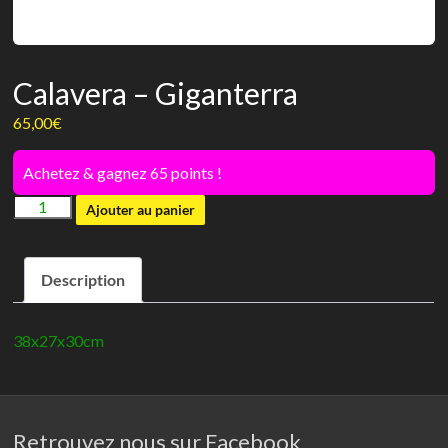
Calavera – Giganterra
65,00
€
Achetez & gagnez 65 points !
quantité
Ajouter au panier
de
Calavera
Description
-
Giganterra
38x27x30cm
Retrouvez nous sur Facebook