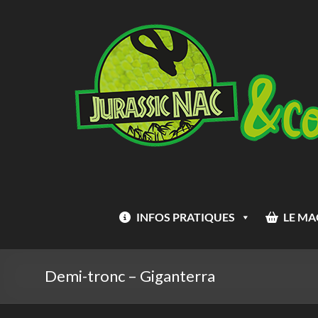
Aller
Jurassic
au
Nac
contenu
INFOS PRATIQUES
LE MA
Demi-tronc – Giganterra