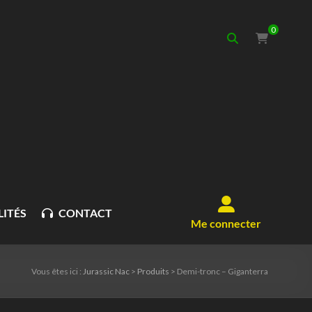
0
ITÉS
CONTACT
Me connecter
Vous êtes ici :
Jurassic Nac
>
Produits
>
Demi-tronc – Giganterra