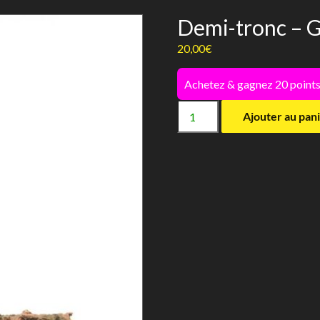
Demi-tronc – G
20,00
€
Achetez & gagnez 20 points
quantité
Ajouter au pan
de
Demi-
tronc
-
Giganterra