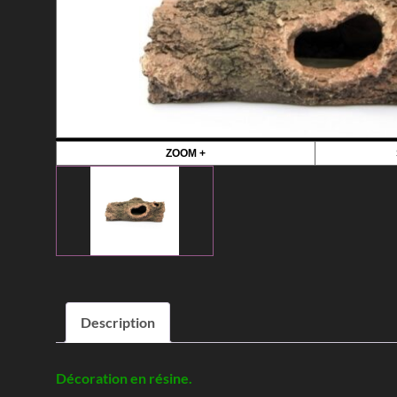
ZOOM +
Description
Décoration en résine.