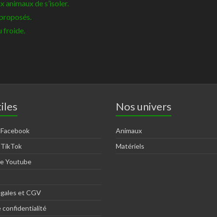
x animaux de s’isoler.
 proposés.
 froide.
iles
Nos univers
 Facebook
Animaux
 TikTok
Matériels
ne Youtube
égales et CGV
 confidentialité