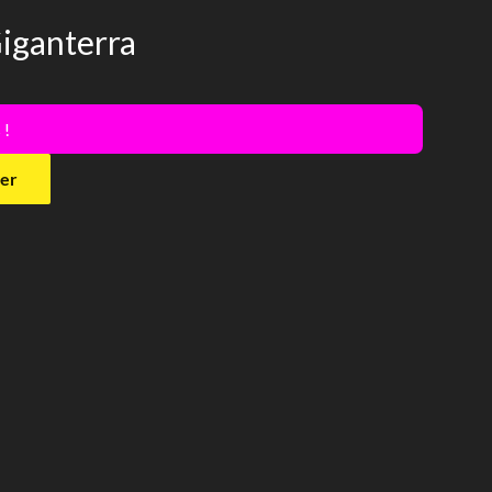
iganterra
 !
ier