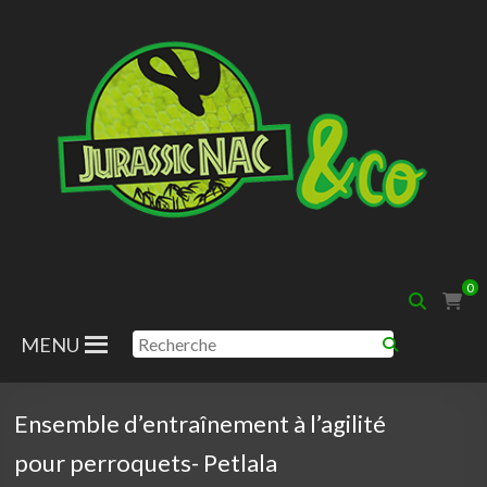
Aller
au
contenu
Jurassic
0
Nac
MENU
Ensemble d’entraînement à l’agilité
pour perroquets- Petlala