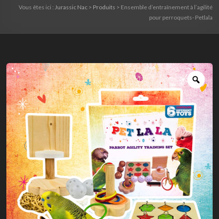
Vous êtes ici :
Jurassic Nac
>
Produits
>
Ensemble d’entraînement à l’agilité
pour perroquets- Petlala
Zoo