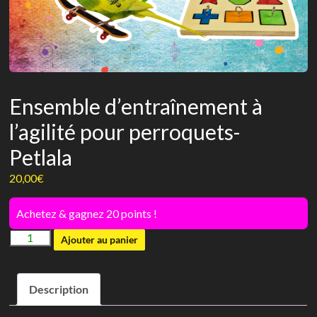
Ensemble d’entraînement à
l’agilité pour perroquets-
Petlala
20,00
€
Achetez & gagnez 20 points !
quantité
Ajouter au panier
de
Ensemble
Description
d'entraînement
à