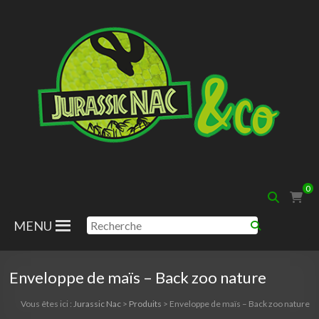
Aller
au
contenu
Jurassic
0
Nac
MENU
Enveloppe de maïs – Back zoo nature
Vous êtes ici :
Jurassic Nac
>
Produits
>
Enveloppe de maïs – Back zoo nature