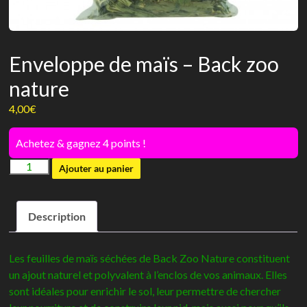
Enveloppe de maïs – Back zoo
nature
4,00
€
Achetez & gagnez 4 points !
quantité
Ajouter au panier
de
Enveloppe
Description
de
maïs
-
Les feuilles de maïs séchées de Back Zoo Nature constituent
Back
un ajout naturel et polyvalent à l’enclos de vos animaux. Elles
zoo
sont idéales pour enrichir le sol, leur permettre de chercher
nature