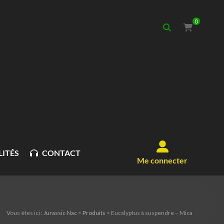
0
ITÉS
CONTACT
Me connecter
Vous êtes ici :
Jurassic Nac
>
Produits
>
Eucalyptus à suspendre – Mica