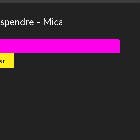
uspendre – Mica
 !
ier