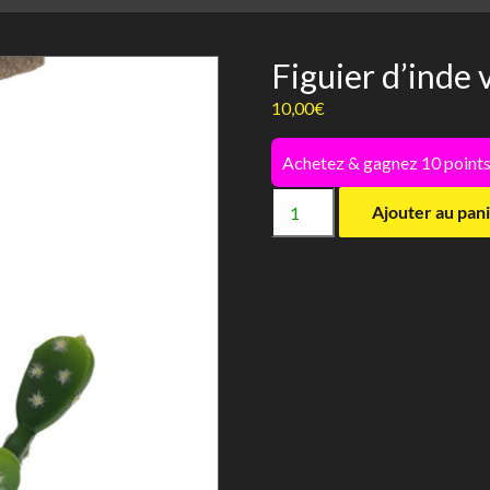
Figuier d’inde 
10,00
€
Achetez & gagnez 10 points
quantité
Ajouter au pan
de
Figuier
d'inde
vert
-
TerraDella