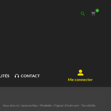
0
ITÉS
CONTACT
Me connecter
Vous êtes ici :
Jurassic Nac
>
Produits
>
Figuier d’inde vert – TerraDella