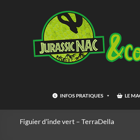
Aller
Jurassic
au
Nac
contenu
INFOS PRATIQUES
LE MA
Figuier d’inde vert – TerraDella