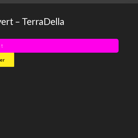
vert – TerraDella
 !
ier