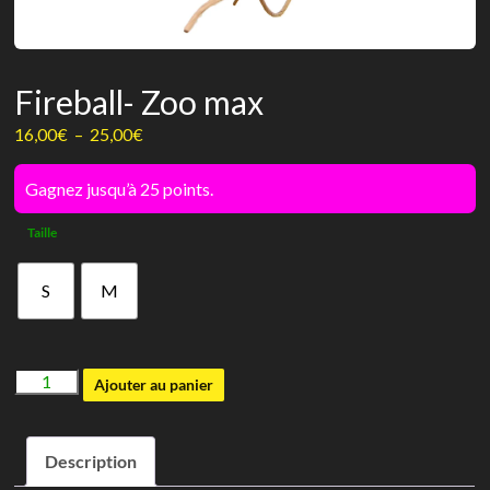
Fireball- Zoo max
Plage
16,00
€
–
25,00
€
de
prix :
Gagnez jusqu’à 25 points.
16,00€
Taille
à
25,00€
S
M
quantité
Ajouter au panier
de
Fireball-
Description
Zoo