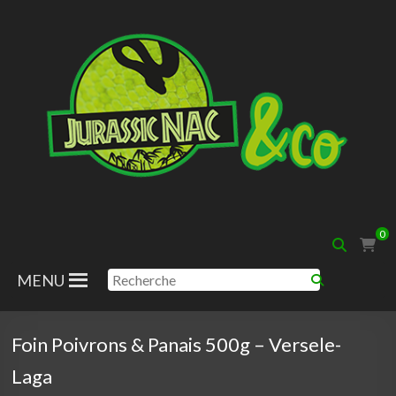
Aller
au
contenu
Jurassic
0
Nac
MENU
Foin Poivrons & Panais 500g – Versele-
Laga