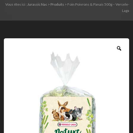
Vous êtes ici :
Jurassic Nac
>
Produits
>
Foin Poivrons & Panais 500g – Versele-
Laga
Zoo