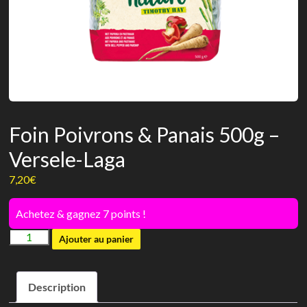
Foin Poivrons & Panais 500g –
Versele-Laga
7,20
€
Achetez & gagnez 7 points !
quantité
Ajouter au panier
de
Foin
Description
Poivrons
&