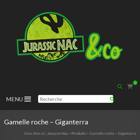
Aller
au
contenu
Jurassic
0
Nac
MENU
Gamelle roche – Giganterra
Vous êtes ici :
Jurassic Nac
>
Produits
>
Gamelle roche – Giganterra