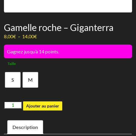
Gamelle roche – Giganterra
Plage
8,00
€
–
14,00
€
de
prix :
Gagnez jusqu’à 14 points.
8,00€
Taille
à
14,00€
S
M
quantité
Ajouter au panier
de
Gamelle
Description
roche
-