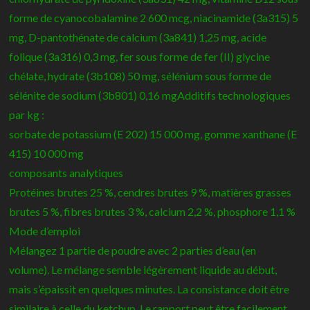
forme de cyanocobalamine 2 600 mcg, niacinamide (3a315) 5
mg, D-pantothénate de calcium (3a841) 1,25 mg, acide
folique (3a316) 0,3 mg, fer sous forme de fer (II) glycine
chélate, hydrate (3b108) 50 mg, sélénium sous forme de
sélénite de sodium (3b801) 0,16 mgAdditifs technologiques
par kg :
sorbate de potassium (E 202) 15 000 mg, gomme xanthane (E
415) 10 000 mg
composants analytiques
Protéines brutes 25 %, cendres brutes 9 %, matières grasses
brutes 5 %, fibres brutes 3 %, calcium 2,2 %, phosphore 1,1 %
Mode d’emploi
Mélangez 1 partie de poudre avec 2 parties d’eau (en
volume). Le mélange semble légèrement liquide au début,
mais s’épaissit en quelques minutes. La consistance doit être
similaire à celle du ketchup. Le rapport peut être facilement