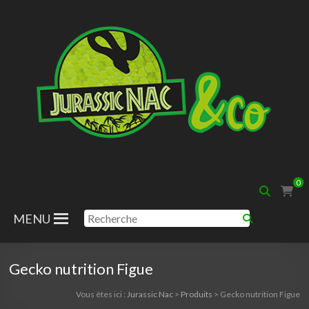
Aller
au
contenu
Jurassic
0
Nac
MENU
Gecko nutrition Figue
Vous êtes ici :
Jurassic Nac
>
Produits
>
Gecko nutrition Figue