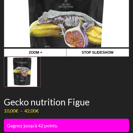
ZOOM +
STOP SLIDESHOW
Gecko nutrition Figue
Plage
10,00
€
–
42,00
€
de
prix :
Gagnez jusqu’à 42 points.
10,00€