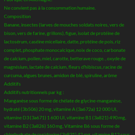
Ne convient pas à la consommation humaine.
Composition
Banane, insectes (larves de mouches soldats noires, vers de
bison, vers de farine, grillons), figue, isolat de protéine de
lactosérum, caséine micellaire, datte, protéine de pois, riz
complet, phosphate monocalcique, noix de coco, carbonate
de calcium, pollen, miel, carotte, betterave rouge. , oxyde de
magnésium, lactate de calcium, fleurs d’hibiscus, racine de
curcuma, algues brunes, amidon de blé, spiruline, arôme
Additifs
Additifs nutritionnels par kg :
Manganèse sous forme de chélate de glycine-manganèse,
hydraté (3b506) 20 mg, vitamine A (3a672a) 12 000 UI,
vitamine D3 (3a671) 1 600 UI, vitamine B1 (3a821) 490 mg,
vitamine B2 (3a826) 160 mg, Vitamine B6 sous forme de
chlorhydrate de pyridoxine (3a831) 42 mg, vitamine B12 sous