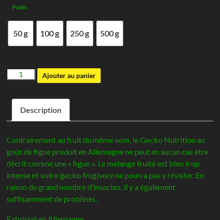
Poids
à
42,00€
50 g
100 g
250 g
500 g
quantité
Ajouter au panier
de
Gecko
Description
nutrition
Figue
Contrairement au fruit du même nom, le Gecko Nutrition au
goût de figue produit en Allemagne ne peut en aucun cas être
décrit comme une « figue ». Le mélange fruité est bien trop
intense et votre gecko frugivore ne pourra pas y résister. En
raison du grand nombre d’insectes, il y a également
suffisamment de protéines.
Fabriqué en Allemagne.