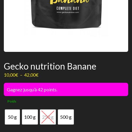
Gecko nutrition Banane
Plage
10,00
€
–
42,00
€
de
prix :
Gagnez jusqu’à 42 points.
10,00€
Poids
à
42,00€
50 g
100 g
250 g
500 g