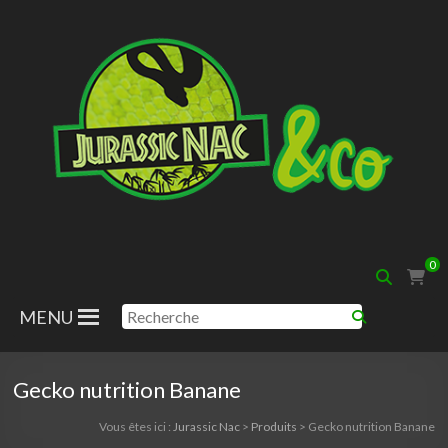
Aller
au
contenu
Jurassic
0
Nac
MENU
Gecko nutrition Banane
Vous êtes ici :
Jurassic Nac
>
Produits
>
Gecko nutrition Banane