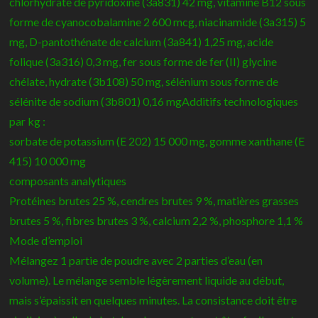
chlorhydrate de pyridoxine (3a831) 42 mg, vitamine B12 sous
forme de cyanocobalamine 2 600 mcg, niacinamide (3a315) 5
mg, D-pantothénate de calcium (3a841) 1,25 mg, acide
folique (3a316) 0,3 mg, fer sous forme de fer (II) glycine
chélate, hydrate (3b108) 50 mg, sélénium sous forme de
sélénite de sodium (3b801) 0,16 mgAdditifs technologiques
par kg :
sorbate de potassium (E 202) 15 000 mg, gomme xanthane (E
415) 10 000 mg
composants analytiques
Protéines brutes 25 %, cendres brutes 9 %, matières grasses
brutes 5 %, fibres brutes 3 %, calcium 2,2 %, phosphore 1,1 %
Mode d’emploi
Mélangez 1 partie de poudre avec 2 parties d’eau (en
volume). Le mélange semble légèrement liquide au début,
mais s’épaissit en quelques minutes. La consistance doit être