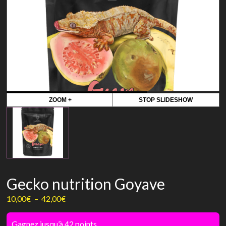
ZOOM +
STOP SLIDESHOW
Gecko nutrition Goyave
Plage
10,00
€
–
42,00
€
de
prix :
Gagnez jusqu’à 42 points.