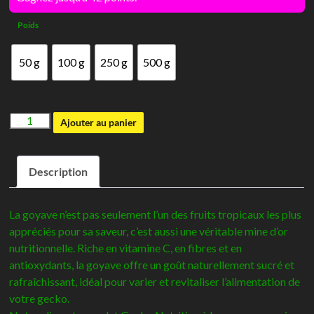
10,00€
Poids
à
42,00€
50 g
100 g
250 g
500 g
quantité
Ajouter au panier
de
Gecko
Description
nutrition
Goyave
La goyave n’est pas seulement l’un des fruits tropicaux les plus
appréciés pour sa saveur, c’est aussi une véritable mine d’or
nutritionnelle. Riche en vitamine C, en fibres et en
antioxydants, la goyave offre un goût naturellement sucré et
rafraîchissant, idéal pour varier et revitaliser l’alimentation de
votre gecko.