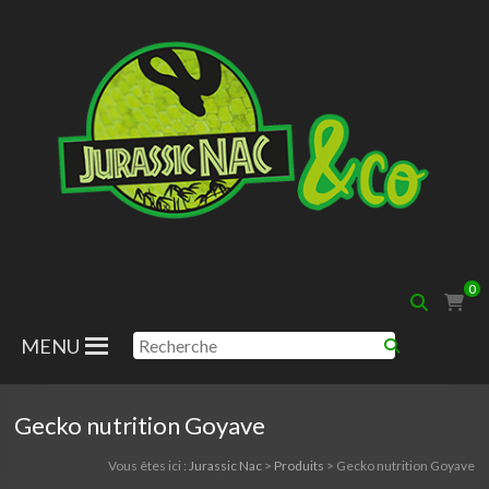
Aller
au
contenu
Jurassic
0
Nac
MENU
Gecko nutrition Goyave
Vous êtes ici :
Jurassic Nac
>
Produits
>
Gecko nutrition Goyave