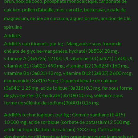
brun, noix de coco, phosphate monocalcique, carbonate de
calcium, pollen d’abeille, miel, carotte, betterave, oxyde de
magnésium, racine de curcuma, algues brunes, amidon de blé,
spiruline
Additifs
Additifs nutritionnels par kg : Manganèse sous forme de
chélate de glycine-manganèse, hydraté (3b506) 20 mg,
vitamine A (3a672a) 12 000 UI, vitamine D3 (3a671) 1 600 UI,
vitamine B1 (3a821) 490 mg, vitamine B2 (3a825ii) 160 mg,
vitamine B6 (3a831) 42 mg, vitamine B12 (3a835) 2 600 mcg,
niacinamide (3a315) 5 mg, D-pantothénate de calcium
(3a841) 1,25 mg, acide folique (3a316) 0,3 mg, fer sous forme
de glycinyl-fer (II)-hydraté (3b108) 50 mg, sélénium sous
forme de sélénite de sodium (3b801) 0,16 mg
Additifs technologiques par kg : Gomme xanthane (E 415)
10 000 mg, acide sorbique (sorbate de potassium) 2 500 mg,
acide lactique (lactate de calcium) 3 837 mg. L’utilisation
simultanée de différents acides organiques ou de leurs sels est