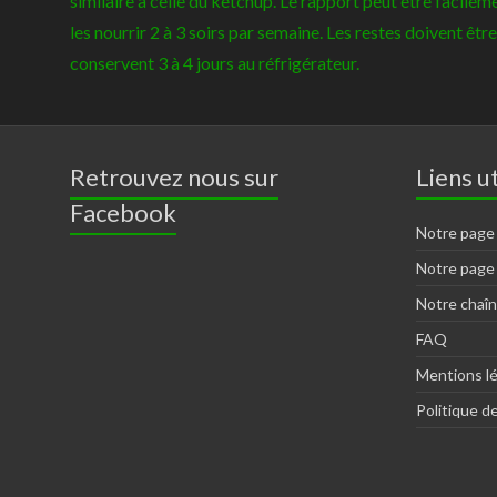
similaire à celle du ketchup. Le rapport peut être facil
les nourrir 2 à 3 soirs par semaine. Les restes doivent êt
conservent 3 à 4 jours au réfrigérateur.
Retrouvez nous sur
Liens ut
Facebook
Notre page
Notre page
Notre chaî
FAQ
Mentions l
Politique de