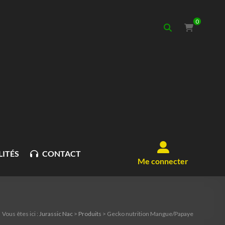
0
ITÉS
CONTACT
Me connecter
Vous êtes ici :
Jurassic Nac
>
Produits
>
Gecko nutrition Mangue/Papaye