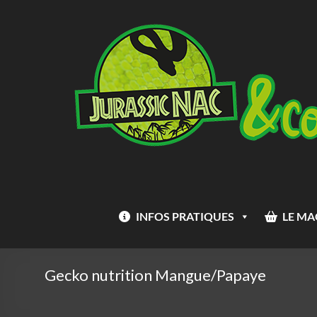
Aller
Jurassic
au
Nac
contenu
INFOS PRATIQUES
LE MA
Gecko nutrition Mangue/Papaye