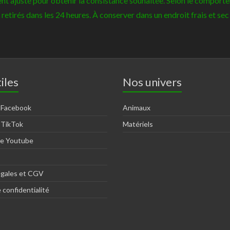
ement ajusté pour obtenir la consistance souhaitée. Selon le compor
re retirés dans les 24 heures. À conserver dans un endroit frais et s
iles
Nos univers
 Facebook
Animaux
 TikTok
Matériels
ne Youtube
égales et CGV
 confidentialité