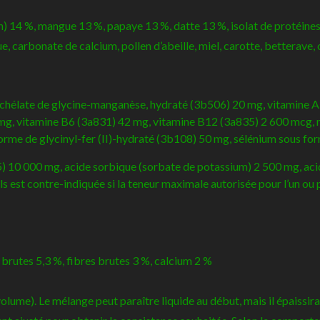
n) 14 %, mangue 13 %, papaye 13 %, datte 13 %, isolat de protéines 
e, carbonate de calcium, pollen d’abeille, miel, carotte, betterav
 chélate de glycine-manganèse, hydraté (3b506) 20 mg, vitamine A
mg, vitamine B6 (3a831) 42 mg, vitamine B12 (3a835) 2 600 mcg, 
forme de glycinyl-fer (II)-hydraté (3b108) 50 mg, sélénium sous f
10 000 mg, acide sorbique (sorbate de potassium) 2 500 mg, acide 
s est contre-indiquée si la teneur maximale autorisée pour l’un ou p
brutes 5,3 %, fibres brutes 3 %, calcium 2 %
ume). Le mélange peut paraître liquide au début, mais il épaissira