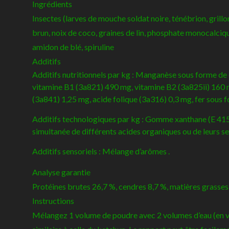
Ingrédients
Insectes (larves de mouche soldat noire, ténébrion, grillo
brun, noix de coco, graines de lin, phosphate monocalciqu
amidon de blé, spiruline
Additifs
Additifs nutritionnels par kg : Manganèse sous forme de
vitamine B1 (3a821) 490 mg, vitamine B2 (3a825ii) 160 
(3a841) 1,25 mg, acide folique (3a316) 0,3 mg, fer sous 
Additifs technologiques par kg : Gomme xanthane (E 415) 
simultanée de différents acides organiques ou de leurs sel
Additifs sensoriels : Mélange d’arômes .
Analyse garantie
Protéines brutes 26,7 %, cendres 8,7 %, matières grasses 
Instructions
Mélangez 1 volume de poudre avec 2 volumes d’eau (en vol