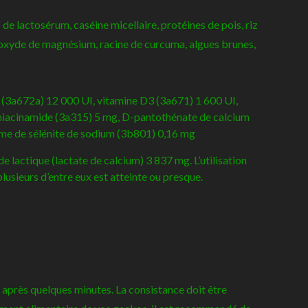
de lactosérum, caséine micellaire, protéines de pois, riz
e, oxyde de magnésium, racine de curcuma, algues brunes,
 (3a672a) 12 000 UI, vitamine D3 (3a671) 1 600 UI,
niacinamide (3a315) 5 mg, D-pantothénate de calcium
orme de sélénite de sodium (3b801) 0,16 mg
lactique (lactate de calcium) 3 837 mg. L’utilisation
lusieurs d’entre eux est atteinte ou presque.
 après quelques minutes. La consistance doit être