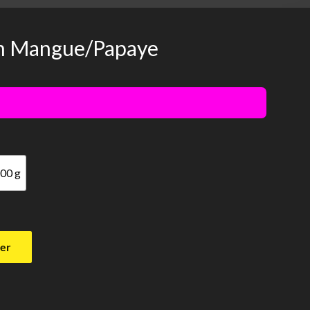
on Mangue/Papaye
00 g
ier