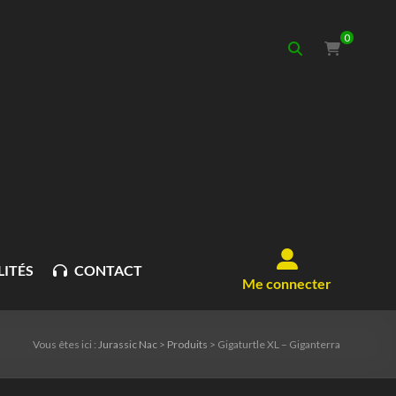
0
ITÉS
CONTACT
Me connecter
Vous êtes ici :
Jurassic Nac
>
Produits
>
Gigaturtle XL – Giganterra