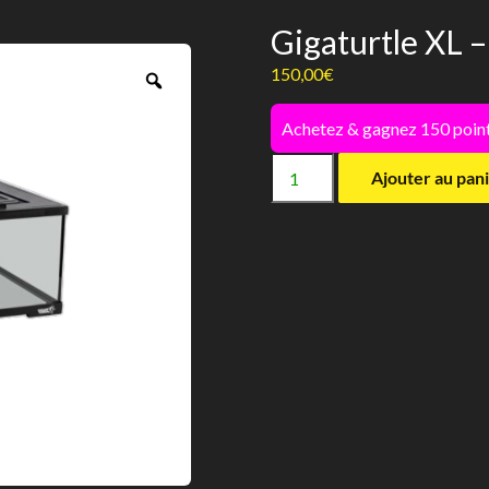
Gigaturtle XL 
150,00
€
Zoom
Achetez & gagnez 150 point
quantité
Ajouter au pan
de
Gigaturtle
XL
-
Giganterra