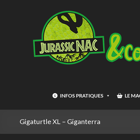
Aller
Jurassic
au
Nac
contenu
INFOS PRATIQUES
LE MA
Gigaturtle XL – Giganterra