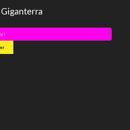
– Giganterra
s !
ier