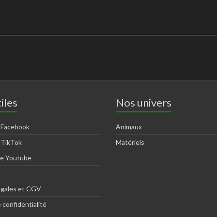
iles
Nos univers
 Facebook
Animaux
 TikTok
Matériels
ne Youtube
égales et CGV
 confidentialité