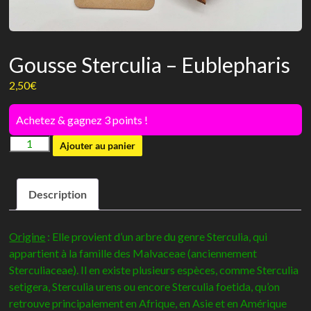
Gousse Sterculia – Eublepharis
2,50
€
Achetez & gagnez 3 points !
quantité
Ajouter au panier
de
Gousse
Description
Sterculia
-
Eublepharis
Origine
: Elle provient d’un arbre du genre Sterculia, qui
appartient à la famille des Malvaceae (anciennement
Sterculiaceae). Il en existe plusieurs espèces, comme Sterculia
setigera, Sterculia urens ou encore Sterculia foetida, qu’on
retrouve principalement en Afrique, en Asie et en Amérique