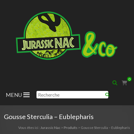
Aller
au
contenu
Jurassic
0
Nac
MENU
Gousse Sterculia – Eublepharis
Vous êtes ici :
Jurassic Nac
>
Produits
>
Gousse Sterculia – Eublepharis