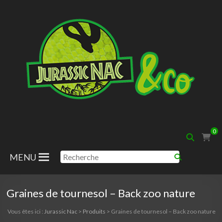
Aller
au
contenu
Jurassic
0
Nac
MENU
Graines de tournesol – Back zoo nature
Vous êtes ici :
Jurassic Nac
>
Produits
>
Graines de tournesol – Back zoo nature