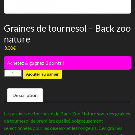
Graines de tournesol – Back zoo
nature
3,00
€
Achetez & gagnez 3 points !
quantité
Ajouter au panier
de
Graines
Description
de
tournesol
-
Les graines de tournesol de Back Zoo Nature sont des graines
Back
de tournesol de première qualité, soigneusement
zoo
sélectionnées pour les oiseaux et les rongeurs. Ces graines
nature