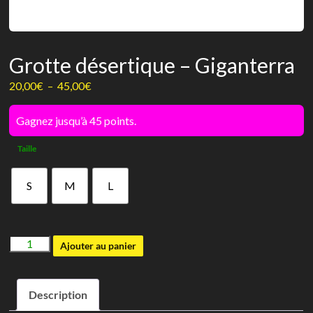
Grotte désertique – Giganterra
Plage
20,00
€
–
45,00
€
de
prix :
Gagnez jusqu’à 45 points.
20,00€
Taille
à
45,00€
S
M
L
quantité
Ajouter au panier
de
Grotte
Description
désertique