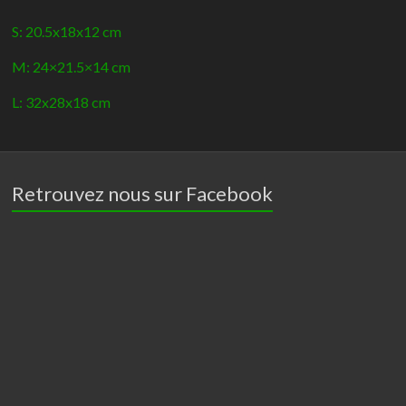
-
Giganterra
S: 20.5x18x12 cm
M: 24×21.5×14 cm
L: 32x28x18 cm
Retrouvez nous sur Facebook