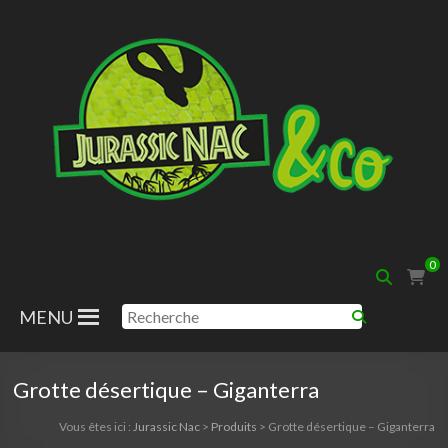
Aller
au
contenu
Jurassic
0
Nac
MENU
Grotte désertique – Giganterra
Vous êtes ici :
Jurassic Nac
>
Produits
>
Grotte désertique – Giganterra