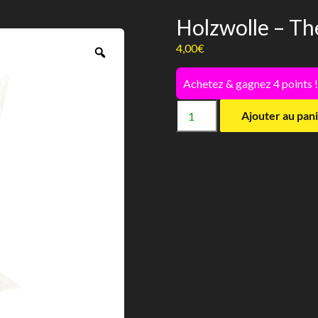
Holzwolle – Th
4,00
€
Zoom
Achetez & gagnez 4 points 
quantité
Ajouter au pan
de
Holzwolle
-
The
pet
factory