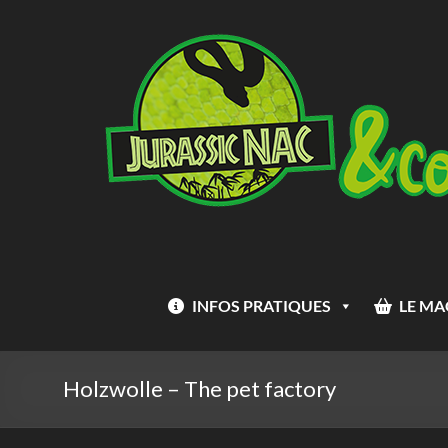
Aller
Jurassic
au
Nac
contenu
INFOS PRATIQUES
LE MA
Holzwolle – The pet factory