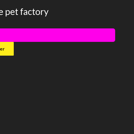
e pet factory
!
ier