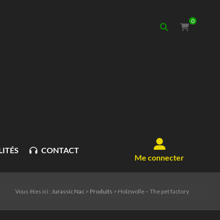
0
ITÉS
CONTACT
Me connecter
Vous êtes ici :
Jurassic Nac
>
Produits
>
Holzwolle – The pet factory