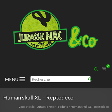
Aller
au
contenu
Jurassic
0
Nac
MENU
Human skull XL – Reptodeco
Vous êtes ici :
Jurassic Nac
>
Produits
>
Human skull XL – Reptodeco