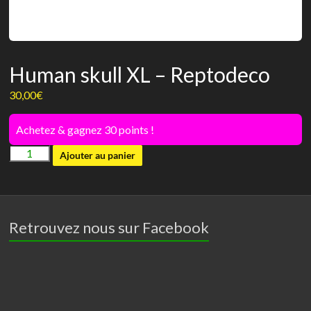
Human skull XL – Reptodeco
30,00
€
Achetez & gagnez 30 points !
quantité
Ajouter au panier
de
Human
skull
XL
Retrouvez nous sur Facebook
-
Reptodeco