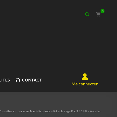
0
ITÉS
CONTACT
Me connecter
ous êtes ici :
Jurassic Nac
>
Produits
>
Kit eclairage Pro T5 14% – Arcadia