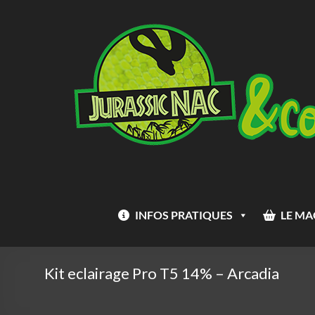
Aller
Jurassic
au
Nac
contenu
INFOS PRATIQUES
LE MA
Kit eclairage Pro T5 14% – Arcadia