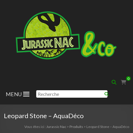
Aller
au
contenu
Jurassic
0
Nac
MENU
Leopard Stone – AquaDéco
Vous êtes ici :
Jurassic Nac
>
Produits
>
Leopard Stone – AquaDéco