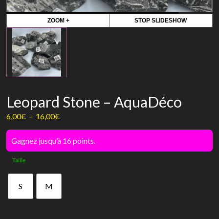
ZOOM +
STOP SLIDESHOW
Leopard Stone – AquaDéco
Plage
6,00
€
–
16,00
€
de
prix :
Gagnez jusqu’à 16 points.
6,00€
Taille
à
16,00€
S
M