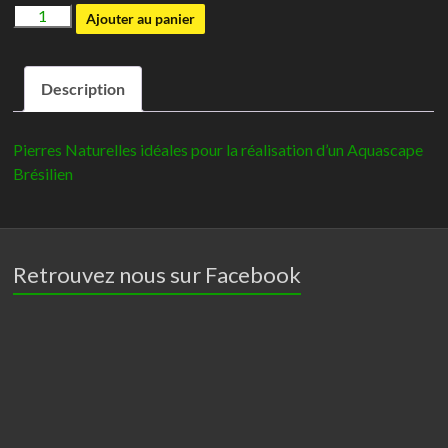
quantité
Ajouter au panier
de
Leopard
Description
Stone
-
AquaDéco
Pierres Naturelles idéales pour la réalisation d’un Aquascape
Brésilien
Retrouvez nous sur Facebook