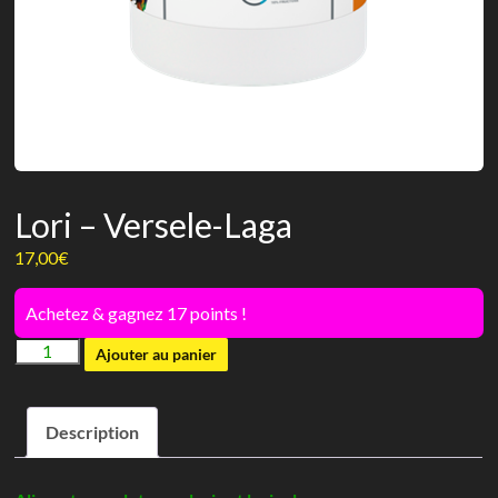
Lori – Versele-Laga
17,00
€
Achetez & gagnez 17 points !
quantité
Ajouter au panier
de
Lori
Description
-
Versele-
Laga