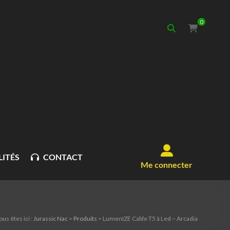
0
ITÉS
CONTACT
Me connecter
ous êtes ici :
Jurassic Nac
>
Produits
>
LumenIZE Cable T5 à Led – Arcadia