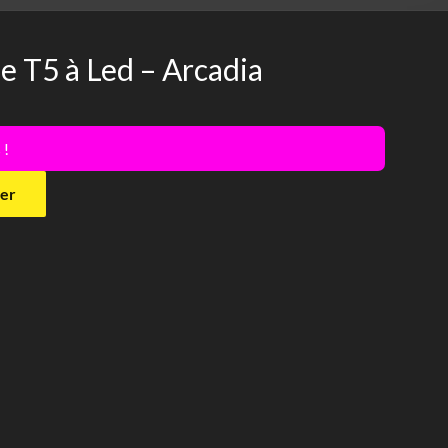
 T5 à Led – Arcadia
 !
ier