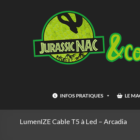
Aller
Jurassic
au
Nac
contenu
INFOS PRATIQUES
LE MA
LumenIZE Cable T5 à Led – Arcadia