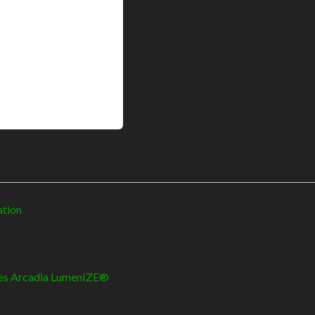
ation
bles Arcadia LumenIZE®