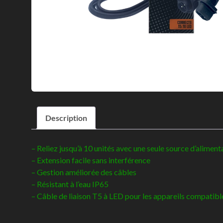
Description
– Reliez jusqu’à 10 unités avec une seule source d’aliment
– Extension facile sans interférence
– Gestion améliorée des câbles
– Résistant à l’eau IP65
– Câble de liaison T5 à LED pour les appareils compati