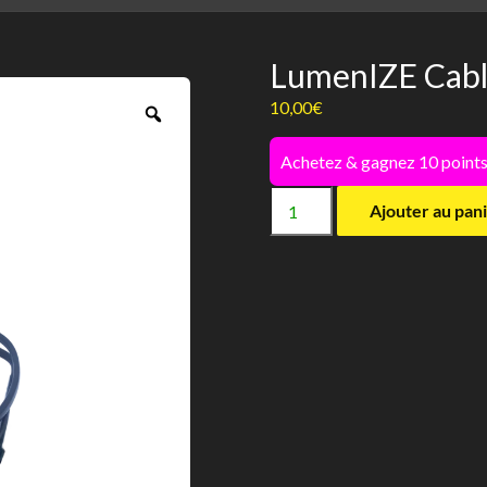
LumenIZE Cable
10,00
€
Zoom
Achetez & gagnez 10 points
quantité
Ajouter au pan
de
LumenIZE
Cable
T5
à
Led
-
Arcadia