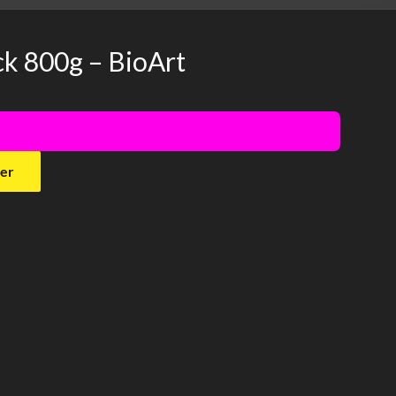
k 800g – BioArt
!
ier