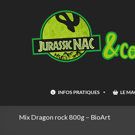
Aller
Jurassic
au
Nac
contenu
INFOS PRATIQUES
LE MA
Mix Dragon rock 800g – BioArt