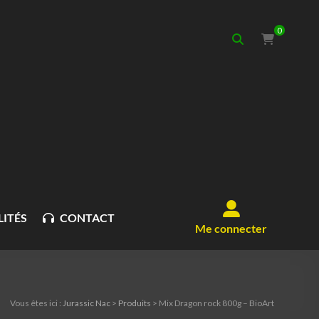
0
ITÉS
CONTACT
Me connecter
Vous êtes ici :
Jurassic Nac
>
Produits
>
Mix Dragon rock 800g – BioArt