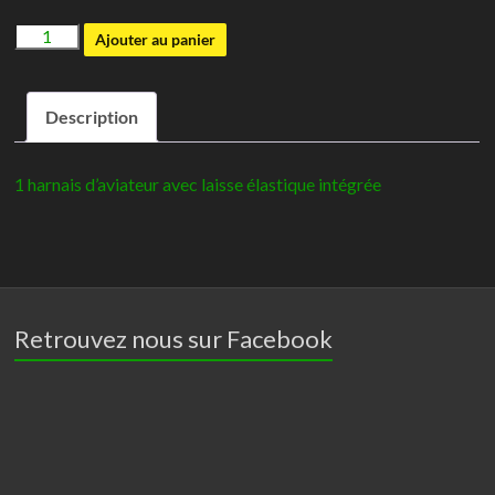
quantité
Ajouter au panier
de
Harnais
Description
-
Aviator
1 harnais d’aviateur avec laisse élastique intégrée
Retrouvez nous sur Facebook