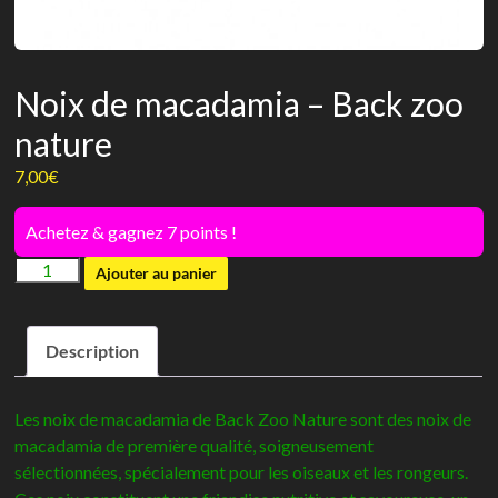
Noix de macadamia – Back zoo
nature
7,00
€
Achetez & gagnez 7 points !
quantité
Ajouter au panier
de
Noix
Description
de
macadamia
-
Les noix de macadamia de Back Zoo Nature sont des noix de
Back
macadamia de première qualité, soigneusement
zoo
sélectionnées, spécialement pour les oiseaux et les rongeurs.
nature