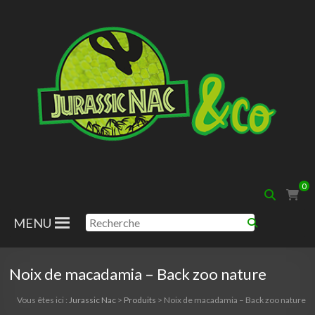
Aller
au
contenu
Jurassic
0
Nac
MENU
Noix de macadamia – Back zoo nature
Vous êtes ici :
Jurassic Nac
>
Produits
>
Noix de macadamia – Back zoo nature