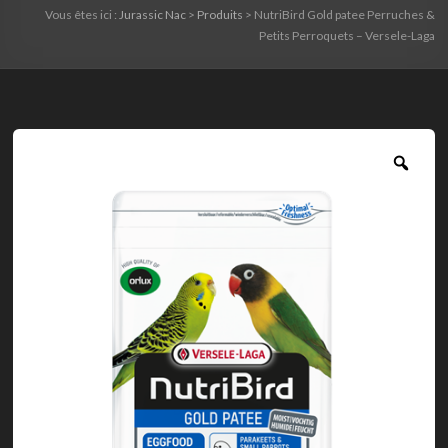
Vous êtes ici :
Jurassic Nac
>
Produits
>
NutriBird Gold patee Perruches &
Petits Perroquets – Versele-Laga
Zoo