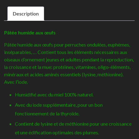
NutriBird
Description
Gold
patee
Perruches
Pâtée humide aux œufs
&
Pâtée humide aux œufs pour perruches ondulées, euphèmes,
Petits
inséparables, … Contient tous les éléments nécessaires aux
Perroquets
oiseaux d’ornement jeunes et adultes pendant la reproduction,
-
la croissance et la mue: protéines, vitamines, oligo-éléments,
Versele-
minéraux et acides aminés essentiels (lysine, méthionine).
Laga
Avec l’iode.
Humidifié avec du miel 100% naturel.
Avec du iode supplémentaire, pour un bon
fonctionnement de la thyroïde.
Contient de lysine et de méthionine pour une croissance
et une édification optimales des plumes.