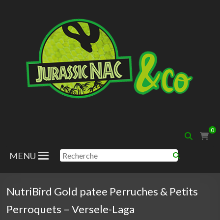
Aller
au
contenu
Jurassic
0
Nac
MENU
NutriBird Gold patee Perruches & Petits
Perroquets – Versele-Laga