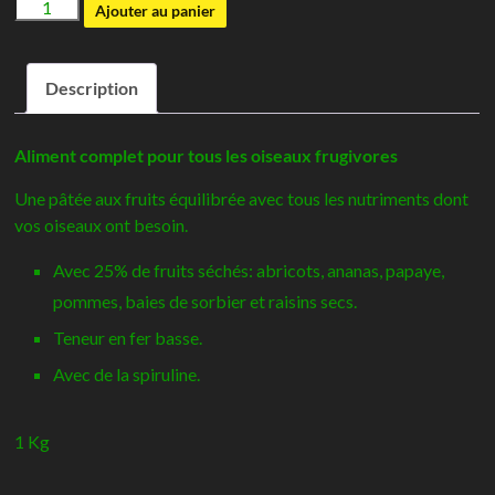
quantité
Ajouter au panier
de
NutriBird
Description
Tropical
Fruit
Patee
Aliment complet pour tous les oiseaux frugivores
-
Une pâtée aux fruits équilibrée avec tous les nutriments dont
Versele-
vos oiseaux ont besoin.
Laga
Avec 25% de fruits séchés: abricots, ananas, papaye,
pommes, baies de sorbier et raisins secs.
Teneur en fer basse.
Avec de la spiruline.
1 Kg