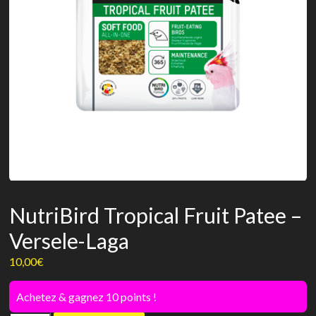
NutriBird Tropical Fruit Patee –
Versele-Laga
10,00
€
Achetez & gagnez 10 points !