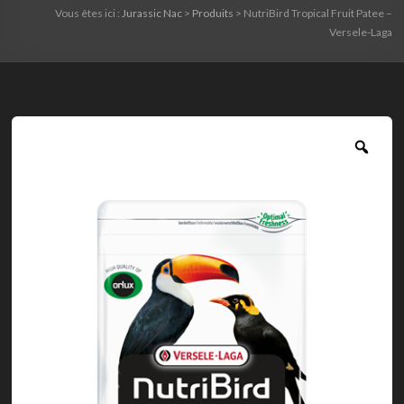
Vous êtes ici :
Jurassic Nac
>
Produits
>
NutriBird Tropical Fruit Patee –
Versele-Laga
Zoo