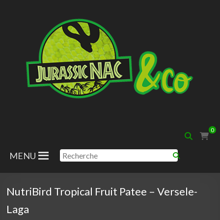
Aller
au
contenu
Jurassic
0
Nac
MENU
NutriBird Tropical Fruit Patee – Versele-
Laga