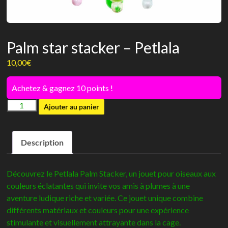
Palm star stacker – Petlala
10,00
€
Achetez & gagnez 10 points !
quantité
Ajouter au panier
de
Palm
Description
star
stacker
-
Découvrez le Petlala Palm Stacker, un jouet pour oiseaux aux
Petlala
couleurs éclatantes qui invite vos amis à plumes à une
aventure ludique riche et variée. Ce jouet unique combine
différents matériaux et couleurs pour une expérience
stimulante et visuellement attrayante dans la cage.