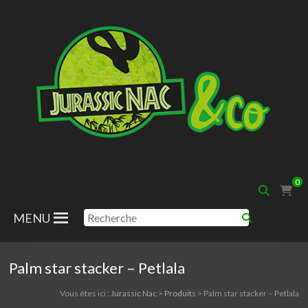
Aller
au
contenu
Jurassic
0
Nac
MENU
Palm star stacker – Petlala
Vous êtes ici :
Jurassic Nac
>
Produits
>
Palm star stacker – Petlala