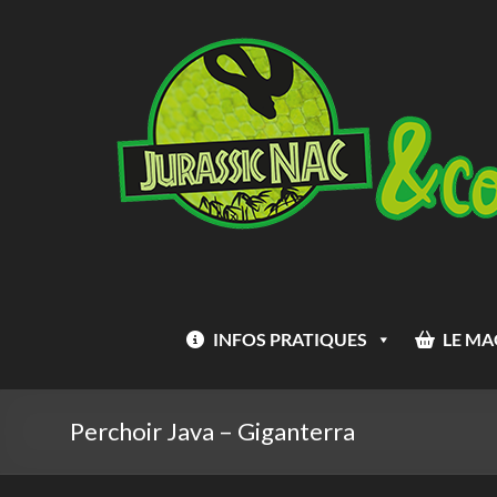
Aller
Jurassic
au
Nac
contenu
INFOS PRATIQUES
LE MA
Perchoir Java – Giganterra