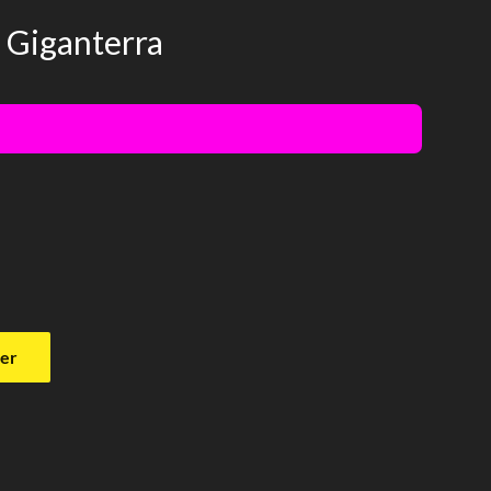
– Giganterra
ier