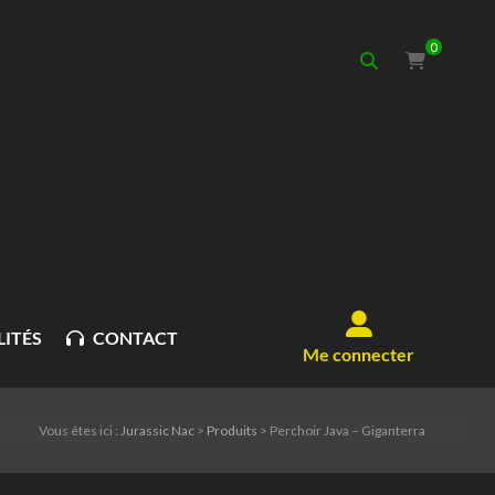
0
ITÉS
CONTACT
Me connecter
Vous êtes ici :
Jurassic Nac
>
Produits
>
Perchoir Java – Giganterra