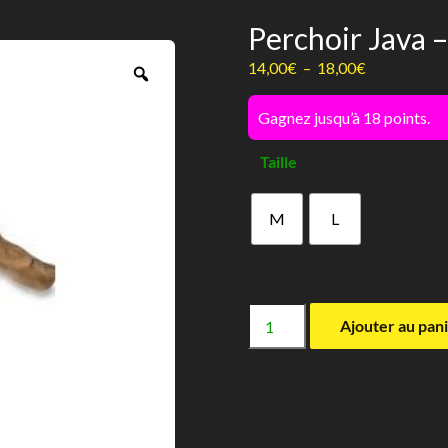
Perchoir Java 
Plage
14,00
€
–
18,00
€
Zoom
de
prix :
Gagnez jusqu’à 18 points.
14,00€
Taille
à
18,00€
M
L
quantité
Ajouter au pan
de
Perchoir
Java
-
Giganterra