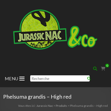
Aller
au
contenu
Jurassic
0
Nac
MENU
Phelsuma grandis – High red
Vous êtes ici :
Jurassic Nac
>
Produits
>
Phelsuma grandis – High red