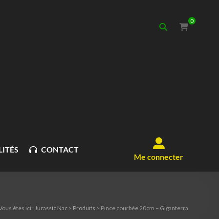
0
ITÉS
CONTACT
Me connecter
Vous êtes ici :
Jurassic Nac
>
Produits
>
Pince courbée 20cm – Giganterra