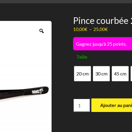
Pince courbée 
Plage
10,00
€
–
25,00
€
Zoom
de
prix :
Gagnez jusqu’à 25 points.
10,00€
Taille
à
25,00€
20 cm
30 cm
45 cm
quantité
Ajouter au pan
de
Pince
courbée
20cm