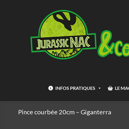
Aller
Jurassic
au
Nac
contenu
INFOS PRATIQUES
LE MA
Pince courbée 20cm – Giganterra