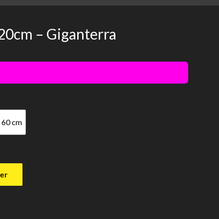
20cm – Giganterra
60 cm
ier