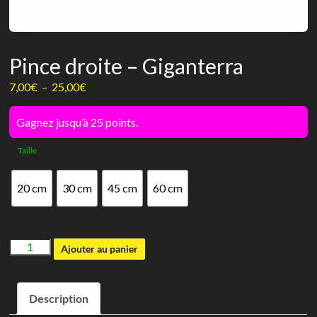
Pince droite – Giganterra
Plage
7,00
€
–
25,00
€
de
prix :
Gagnez jusqu’à 25 points.
7,00€
Taille
à
25,00€
20 cm
30 cm
45 cm
60 cm
quantité
Ajouter au panier
de
Pince
Description
droite