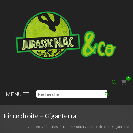
Aller
au
contenu
Jurassic
0
Nac
MENU
Pince droite – Giganterra
Vous êtes ici :
Jurassic Nac
>
Produits
>
Pince droite – Giganterra