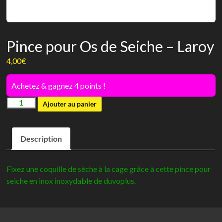
Pince pour Os de Seiche – Laroy
4,00
€
Achetez & gagnez 4 points !
quantité
Ajouter au panier
de
Pince
Description
pour
Os
de
Fixez une coquille de sèche à la cage grâce à cette pince pour
Seiche
seiche en inox inoxydable de duvoplus.
-
Laroy