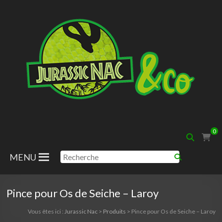
Aller
au
contenu
Jurassic
0
Nac
MENU
Pince pour Os de Seiche – Laroy
Vous êtes ici :
Jurassic Nac
>
Produits
>
Pince pour Os de Seiche – Laroy