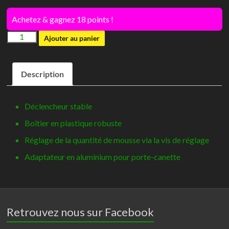
Achetez & gagnez 18 points !
quantité
Ajouter au panier
de
Pistolet
Description
à
mousse
Déclencheur stable
Boîtier en plastique robuste
Réglage de la quantité de mousse via la vis de réglage
Adaptateur en aluminium pour porte-canette
Retrouvez nous sur Facebook