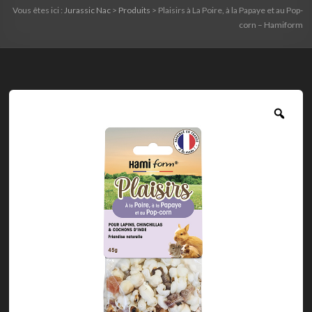
Vous êtes ici :
Jurassic Nac
>
Produits
>
Plaisirs à La Poire, à la Papaye et au Pop-
corn – Hamiform
Zoo