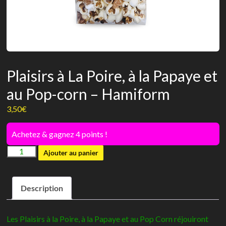
Plaisirs à La Poire, à la Papaye et
au Pop-corn – Hamiform
3,50
€
Achetez & gagnez 4 points !
quantité
Ajouter au panier
de
Plaisirs
Description
à
La
Poire,
Les Plaisirs à la Poire, à la Papaye et au Pop Corn réjouiront