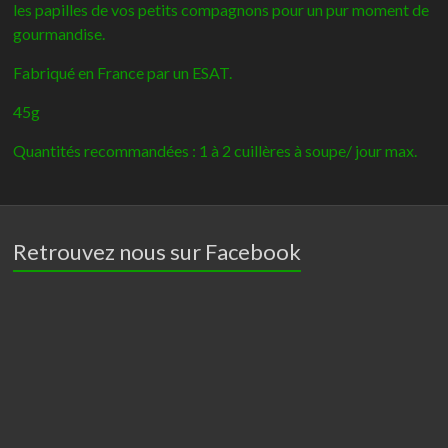
à
les papilles de vos petits compagnons pour un pur moment de
la
gourmandise.
Papaye
Fabriqué en France par un ESAT.
et
au
45g
Pop-
Quantités recommandées : 1 à 2 cuillères à soupe/ jour max.
corn
-
Hamiform
Retrouvez nous sur Facebook