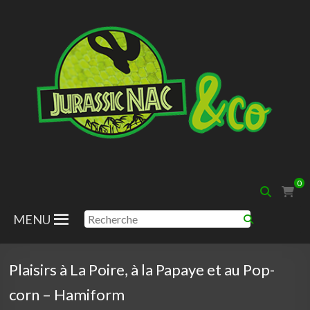
Aller
au
contenu
Jurassic
0
Nac
MENU
Plaisirs à La Poire, à la Papaye et au Pop-
corn – Hamiform